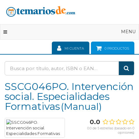
Toggle
MENU
navigation
MI CUENTA
0
PRODUCTOS
SSCG046PO. Intervención
social. Especialidades
Formativas
Manual
0.0
0.0 de 5 estrellas (basado en 0
opiniones)