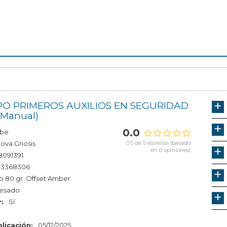
O PRIMEROS AUXILIOS EN SEGURIDAD
Manual
0.0
be
ova Gnosis
0.0 de 5 estrellas (basado
en 0 opiniones)
8091391
3368306
o 80 gr. Offset Amber
resado
:
Sí
licación:
05/12/2025