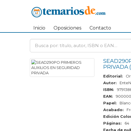
Inicio
Oposiciones
Contacto
SEAD290P
PRIVADA
Editorial:
Or
Autor:
EnteN
ISBN:
979138
EAN:
900000
Papel:
Blanc
Acabado:
F
Edición Color
Páginas:
64
Fecha de pub