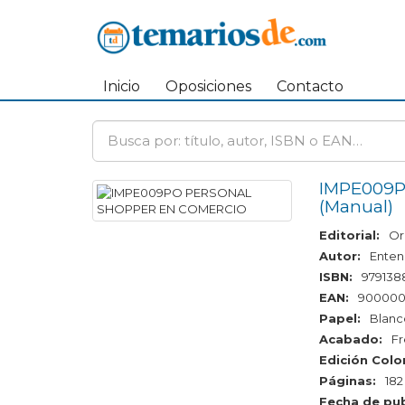
Inicio
Oposiciones
Contacto
IMPE009
Manual
Editorial:
Or
Autor:
Enten
ISBN:
979138
EAN:
900000
Papel:
Blanc
Acabado:
F
Edición Color
Páginas:
182
Fecha de pub