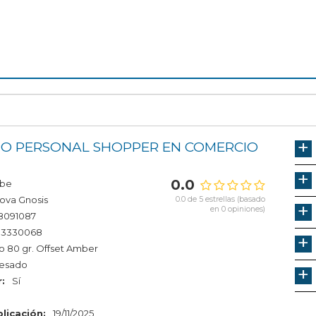
PO PERSONAL SHOPPER EN COMERCIO
0.0
be
ova Gnosis
0.0 de 5 estrellas (basado
en 0 opiniones)
8091087
3330068
o 80 gr. Offset Amber
resado
:
Sí
licación:
19/11/2025