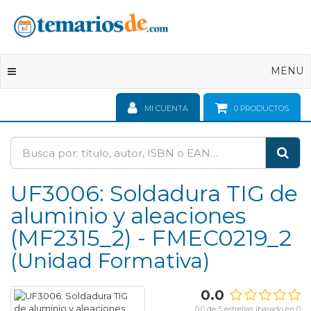
Toggle
MENU
navigation
MI CUENTA
0
PRODUCTOS
UF3006: Soldadura TIG de
aluminio y aleaciones
(MF2315_2) - FMEC0219_2
Unidad Formativa
0.0
0.0 de 5 estrellas (basado en 0