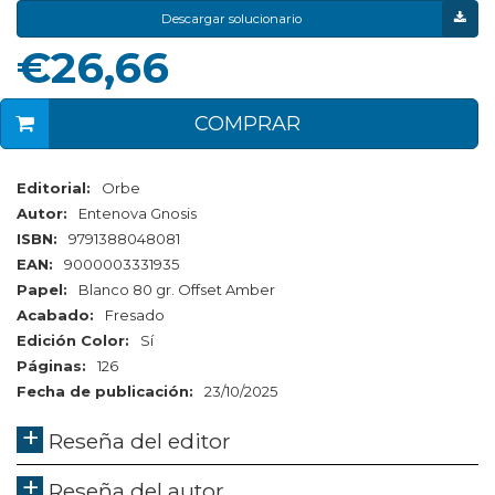
Descargar solucionario
€26,66
COMPRAR
Editorial:
Orbe
Autor:
Entenova Gnosis
ISBN:
9791388048081
EAN:
9000003331935
Papel:
Blanco 80 gr. Offset Amber
Acabado:
Fresado
Edición Color:
Sí
Páginas:
126
Fecha de publicación:
23/10/2025
Reseña del editor
Reseña del autor