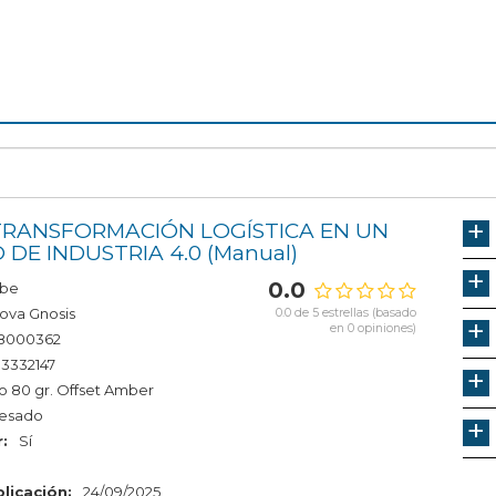
TRANSFORMACIÓN LOGÍSTICA EN UN
DE INDUSTRIA 4.0
Manual
0.0
be
ova Gnosis
0.0 de 5 estrellas (basado
en 0 opiniones)
8000362
3332147
o 80 gr. Offset Amber
resado
:
Sí
licación:
24/09/2025