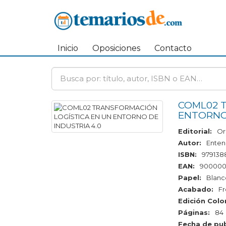
Inicio
Oposiciones
Contacto
COML02 
ENTORNO 
Editorial:
Or
Autor:
Enten
ISBN:
979138
EAN:
900000
Papel:
Blanc
Acabado:
F
Edición Color
Páginas:
84
Fecha de pub