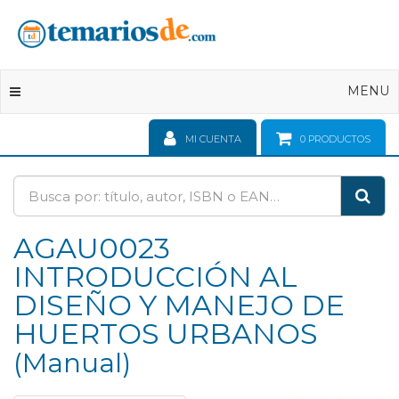
Toggle
MENU
navigation
MI CUENTA
0
PRODUCTOS
AGAU0023
INTRODUCCIÓN AL
DISEÑO Y MANEJO DE
HUERTOS URBANOS
Manual