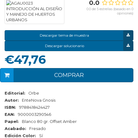
0.0
0.0 de 5 estrellas (basado en 0
opiniones)
Descargar tema de muestra
Descargar solucionario
€47,76
COMPRAR
Editorial:
Orbe
Autor:
EnteNova Gnosis
ISBN:
9788418424427
EAN:
9000003290546
Papel:
Blanco 80 gr. Offset Amber
Acabado:
Fresado
Edición Color:
Sí